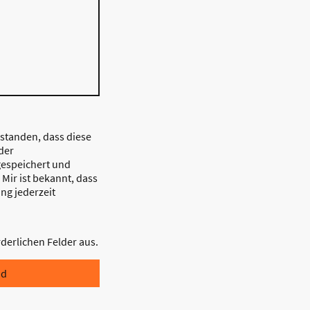
rstanden, dass diese
der
espeichert und
 Mir ist bekannt, dass
ung jederzeit
orderlichen Felder aus.
nd